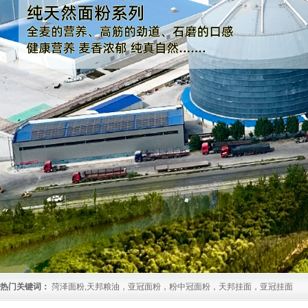
热门关键词：
菏泽面粉,天邦粮油，亚冠面粉，粉中冠面粉，天邦挂面，亚冠挂面