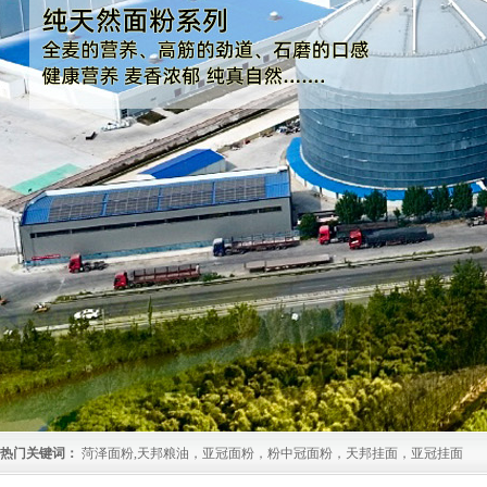
热门关键词：
菏泽面粉,天邦粮油，亚冠面粉，粉中冠面粉，天邦挂面，亚冠挂面