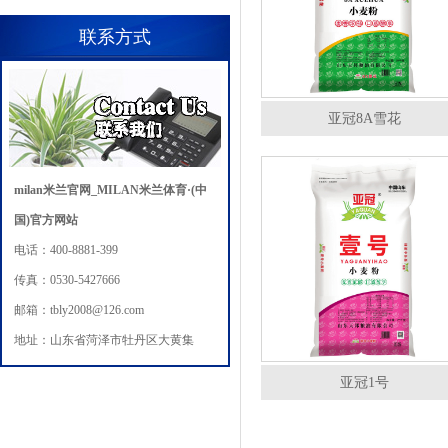
联系方式
亚冠8A雪花
milan米兰官网_MILAN米兰体育·(中
国)官方网站
电话：400-8881-399
传真：0530-5427666
邮箱：tbly2008@126.com
地址：山东省菏泽市牡丹区大黄集
亚冠1号