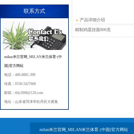
联系方式
产品详细介绍
精制鸡蛋挂面800克
milan米兰官网_MILAN米兰体育·(中
国)官方网站
电话：400-8881-399
传真：0530-5427666
邮箱：tbly2008@126.com
地址：山东省菏泽市牡丹区大黄集
milan米兰官网_MILAN米兰体育·(中国)官方网站