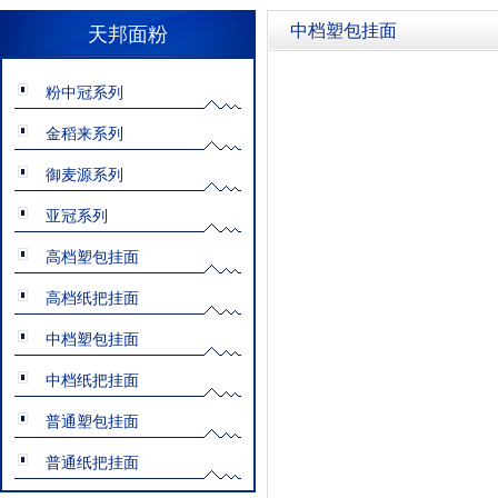
中档塑包挂面
天邦面粉
粉中冠系列
金稻来系列
御麦源系列
亚冠系列
高档塑包挂面
高档纸把挂面
中档塑包挂面
中档纸把挂面
普通塑包挂面
普通纸把挂面