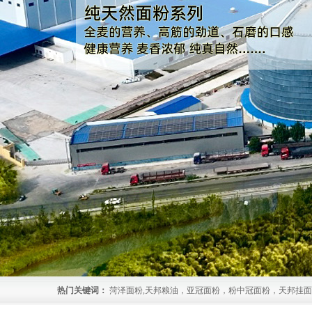
热门关键词：
菏泽面粉,天邦粮油，亚冠面粉，粉中冠面粉，天邦挂