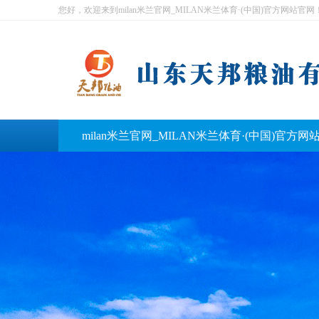
您好，欢迎来到milan米兰官网_MILAN米兰体育·(中国)官方网站官网
milan米兰官网_MILAN米兰体育·(中国)官方网
精良设备
荣誉证书
人才招聘