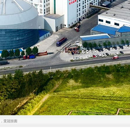
面，亚冠挂面