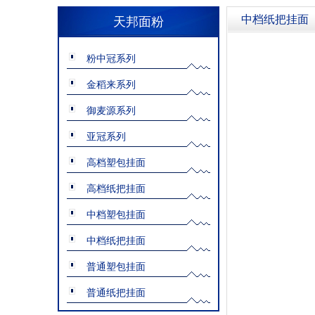
中档纸把挂面
天邦面粉
粉中冠系列
金稻来系列
御麦源系列
亚冠系列
高档塑包挂面
高档纸把挂面
中档塑包挂面
中档纸把挂面
普通塑包挂面
普通纸把挂面