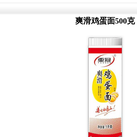
爽滑鸡蛋面500克