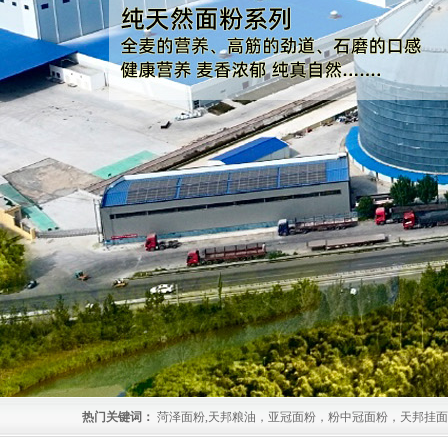
热门关键词：
菏泽面粉,天邦粮油，亚冠面粉，粉中冠面粉，天邦挂