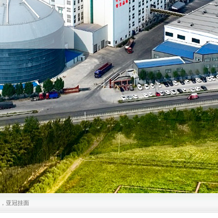
面，亚冠挂面