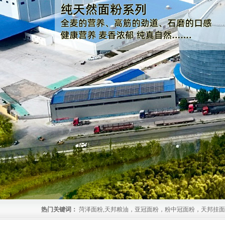
热门关键词：
菏泽面粉,天邦粮油，亚冠面粉，粉中冠面粉，天邦挂