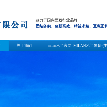
！
致力于国内面粉行业品牌
团结务实、创新高效、精益求精、互惠互
站
关于我们
milan米兰官网_MILAN米兰体育·
请您留言
联系我们