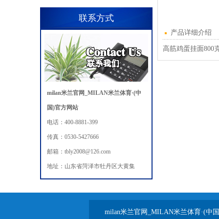
联系方式
产品详细介绍
高筋鸡蛋挂面800
milan米兰官网_MILAN米兰体育·(中
国)官方网站
电话：400-8881-399
传真：0530-5427666
邮箱：tbly2008@126.com
地址：山东省菏泽市牡丹区大黄集
milan米兰官网_MILAN米兰体育·(中