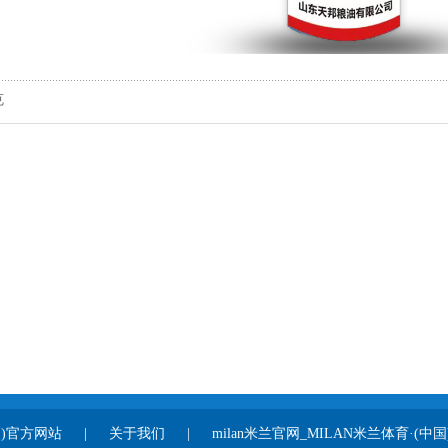
克
国)官方网站
|
关于我们
|
milan米兰官网_MILAN米兰体育·(中