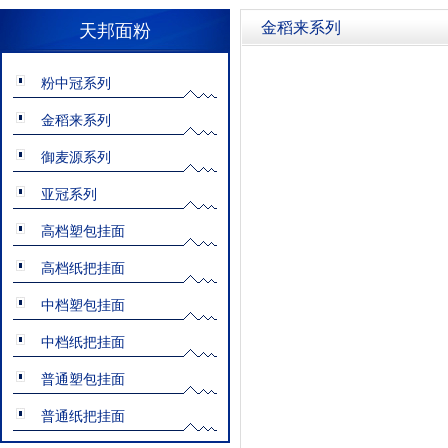
金稻来系列
天邦面粉
粉中冠系列
金稻来系列
御麦源系列
亚冠系列
高档塑包挂面
高档纸把挂面
中档塑包挂面
中档纸把挂面
普通塑包挂面
普通纸把挂面