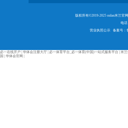
备
|
荣
版权所有©2019-2025 milan
电话：
营业执照公示
备案号：
必一在线开户
|
华体会注册大厅
|
必一体育平台_必一体育(中国)一站式服务平台
|
米兰
国
|
华体会官网
|