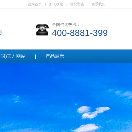
设为首页
|
加入收藏
|
请您留言
|
联系我们
全国咨询热线：
400-8881-399
利
(中国)官方网站
产品展示