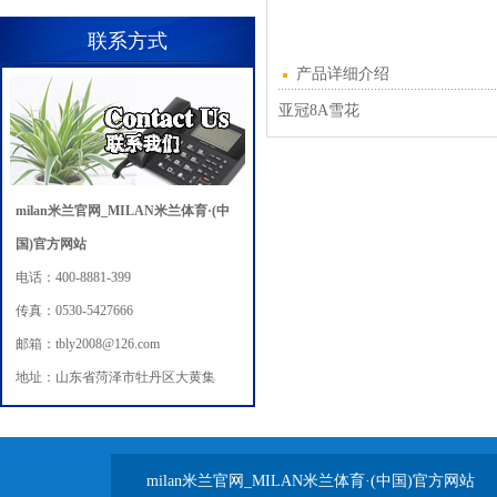
联系方式
产品详细介绍
亚冠8A雪花
milan米兰官网_MILAN米兰体育·(中
国)官方网站
电话：400-8881-399
传真：0530-5427666
邮箱：tbly2008@126.com
地址：山东省菏泽市牡丹区大黄集
milan米兰官网_MILAN米兰体育·(中国)官方网站