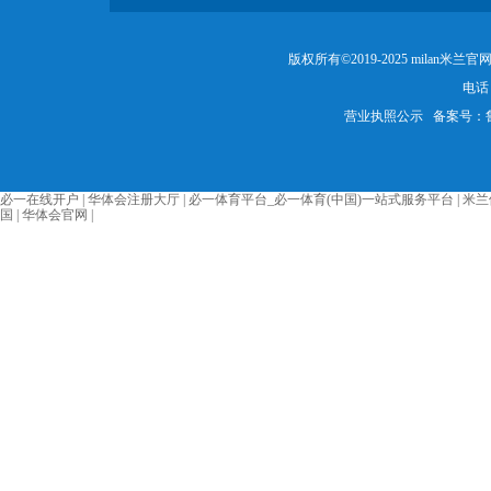
备
|
荣
版权所有©2019-2025 milan
电话：
营业执照公示
备案号：
必一在线开户
|
华体会注册大厅
|
必一体育平台_必一体育(中国)一站式服务平台
|
米兰
国
|
华体会官网
|